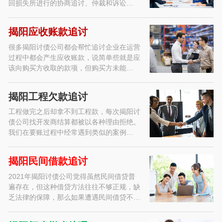
回损失所进行的协商追讨、仲裁和诉讼…
揭阳应收账款追讨
很多揭阳讨债公司都会帮忙追讨企业在运营
过程中都会产生应收账款，说简单些就是应
该向购买方收取的款项，但购买方未能…
揭阳工程欠款追讨
工程做完之后却拿不到工程款，每次揭阳讨
债公司找开发商结算都被以各种理由拒绝。
我们在要账过程中经常遇到类似的案例…
揭阳民间借款追讨
2021年揭阳讨债公司觉得虽然民间借贷普
遍存在，但这种借贷方法往往不够正规，缺
乏法律的保障，那么如果遭遇民间借贷不…