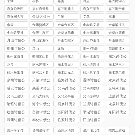
平湖
桐乡
嘉善
海盐
嘉兴南湖区
讨债公司
嘉兴秀洲区
嘉兴嘉善县
嘉兴海盐县
嘉兴平湖市
嘉兴海宁市
讨债公司
讨债公司
讨债公司
讨债公司
讨债公司
金华讨债公
嘉兴桐乡市
兰溪
义乌
东阳
司
讨债公司
永康
金华婺城区
金华金东区
金华武义县
金华浦江县
讨债公司
讨债公司
讨债公司
讨债公司
金华磐安县
金华兰溪市
金华义乌市
金华东阳市
金华永康市
讨债公司
讨债公司
讨债公司
讨债公司
讨债公司
舟山讨债公
舟山定海区
舟山普陀区
舟山岱山县
舟山嵊泗县
司
讨债公司
讨债公司
讨债公司
讨债公司
衢州讨债公
江山
龙游
衢州柯城区
衢州衢江区
司
讨债公司
讨债公司
丽水讨债公
衢州龙游县
衢州常山县
衢州开化县
衢州江山市
司
讨债公司
讨债公司
讨债公司
讨债公司
龙泉
丽水莲都区
丽水青田县
丽水缙云县
丽水遂昌县
讨债公司
讨债公司
讨债公司
讨债公司
丽水松阳县
丽水云和县
丽水庆元县
丽水景宁县
丽水龙泉市
讨债公司
讨债公司
讨债公司
讨债公司
讨债公司
余姚讨债公
乐清讨债公
临海讨债公
温岭讨债公
永康讨债公
司
司
司
司
司
瑞安讨债公
慈溪讨债公
义乌讨债公
义乌佛堂镇
义乌苏溪镇
司
司
司
讨债公司
讨债公司
上虞讨债公
义乌上溪镇
义乌大陈镇
义乌义亭镇
义乌赤岸镇
司
讨债公司
讨债公司
讨债公司
讨债公司
诸暨讨债公
海宁讨债公
桐乡讨债公
兰溪讨债公
龙泉讨债公
司
司
司
司
司
建德讨债公
富德讨债公
富阳讨债公
平湖讨债公
东阳讨债公
司
司
司
司
司
嵊州讨债公
奉化讨债公
临安讨债公
江山讨债公
司
司
司
司
嘉兴海宁讨
台州温岭讨
温州乐清要
温州瑞安讨
绍兴上虞追