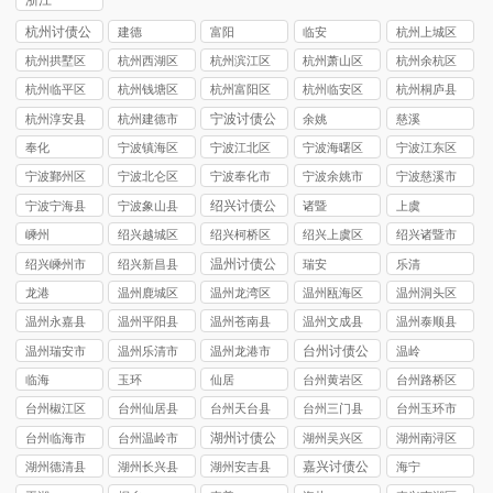
浙江
杭州讨债公
建德
富阳
临安
杭州上城区
司
讨债公司
杭州拱墅区
杭州西湖区
杭州滨江区
杭州萧山区
杭州余杭区
讨债公司
讨债公司
讨债公司
讨债公司
讨债公司
杭州临平区
杭州钱塘区
杭州富阳区
杭州临安区
杭州桐庐县
讨债公司
讨债公司
讨债公司
讨债公司
讨债公司
宁波讨债公
杭州淳安县
杭州建德市
余姚
慈溪
司
讨债公司
讨债公司
奉化
宁波镇海区
宁波江北区
宁波海曙区
宁波江东区
讨债公司
讨债公司
讨债公司
讨债公司
宁波鄞州区
宁波北仑区
宁波奉化市
宁波余姚市
宁波慈溪市
讨债公司
讨债公司
讨债公司
讨债公司
讨债公司
绍兴讨债公
宁波宁海县
宁波象山县
诸暨
上虞
司
讨债公司
讨债公司
嵊州
绍兴越城区
绍兴柯桥区
绍兴上虞区
绍兴诸暨市
讨债公司
讨债公司
讨债公司
讨债公司
温州讨债公
绍兴嵊州市
绍兴新昌县
瑞安
乐清
司
讨债公司
讨债公司
龙港
温州鹿城区
温州龙湾区
温州瓯海区
温州洞头区
讨债公司
讨债公司
讨债公司
讨债公司
温州永嘉县
温州平阳县
温州苍南县
温州文成县
温州泰顺县
讨债公司
讨债公司
讨债公司
讨债公司
讨债公司
台州讨债公
温州瑞安市
温州乐清市
温州龙港市
温岭
司
讨债公司
讨债公司
讨债公司
临海
玉环
仙居
台州黄岩区
台州路桥区
讨债公司
讨债公司
台州椒江区
台州仙居县
台州天台县
台州三门县
台州玉环市
讨债公司
讨债公司
讨债公司
讨债公司
讨债公司
湖州讨债公
台州临海市
台州温岭市
湖州吴兴区
湖州南浔区
司
讨债公司
讨债公司
讨债公司
讨债公司
嘉兴讨债公
湖州德清县
湖州长兴县
湖州安吉县
海宁
司
讨债公司
讨债公司
讨债公司