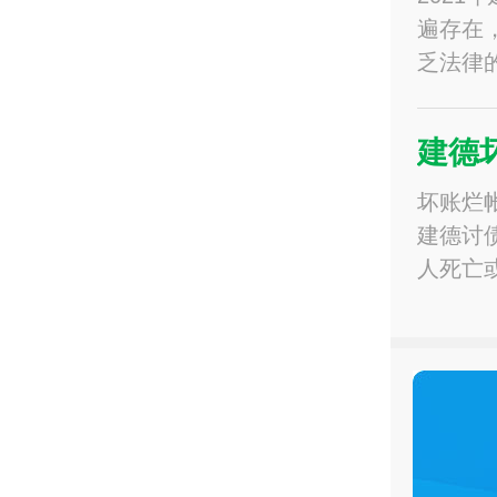
遍存在
乏法律
建德
坏账烂
建德讨
人死亡