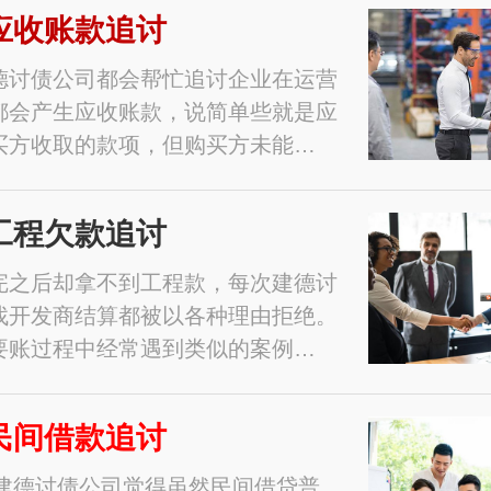
应收账款追讨
德讨债公司都会帮忙追讨企业在运营
都会产生应收账款，说简单些就是应
买方收取的款项，但购买方未能…
工程欠款追讨
完之后却拿不到工程款，每次建德讨
找开发商结算都被以各种理由拒绝。
要账过程中经常遇到类似的案例…
民间借款追讨
1年建德讨债公司觉得虽然民间借贷普