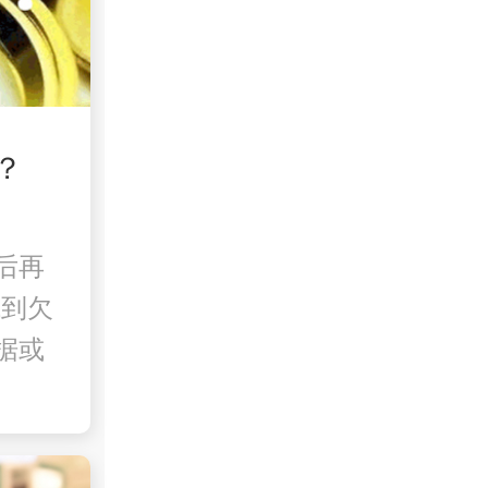
？
后再
找到欠
据或