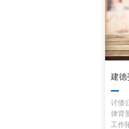
建德
讨债
律背
工作