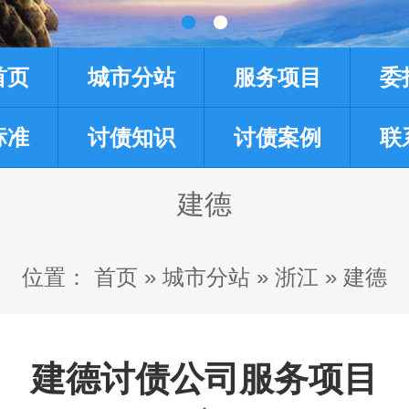
首页
城市分站
服务项目
委
标准
讨债知识
讨债案例
联
建德
位置：
首页
»
城市分站
»
浙江
»
建德
建德讨债公司服务项目