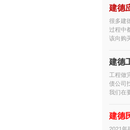
建德
很多建
过程中
该向购
建德
工程做
债公司
我们在
建德
202