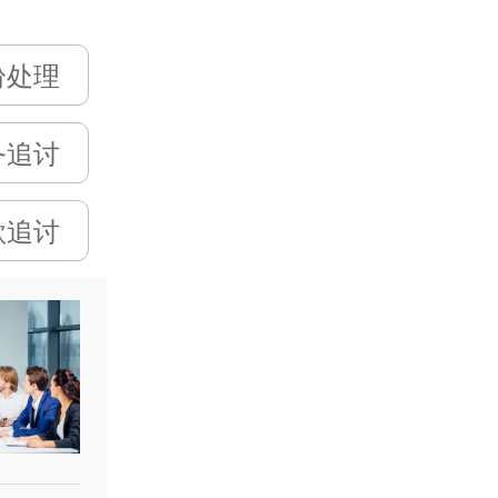
纷处理
务追讨
款追讨