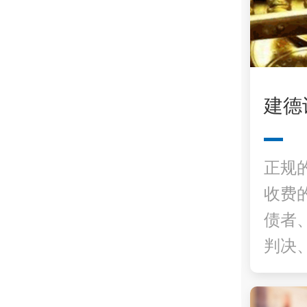
建德
正规
收费
债者
判决