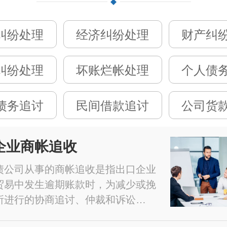
纠纷处理
经济纠纷处理
财产纠
纠纷处理
坏账烂帐处理
个人债
债务追讨
民间借款追讨
公司货
企业商帐追收
债公司从事的商帐追收是指出口企业
贸易中发生逾期账款时，为减少或挽
所进行的协商追讨、仲裁和诉讼…