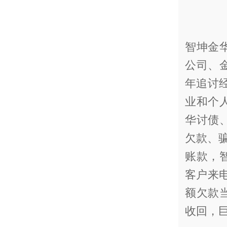
智坤金
公司、
年追讨
业和个
华讨债
欠款、骗
账款，
客户来
额欠款
收回，