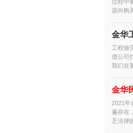
过程中
该向购
金华
工程做
债公司
我们在
金华
202
遍存在
乏法律