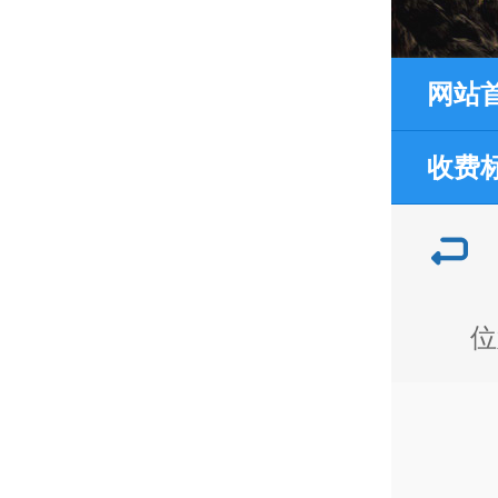
网站
收费
位