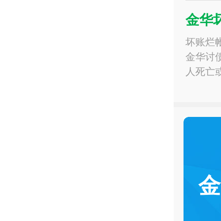
金华
坏账烂
金华讨
人死亡
金