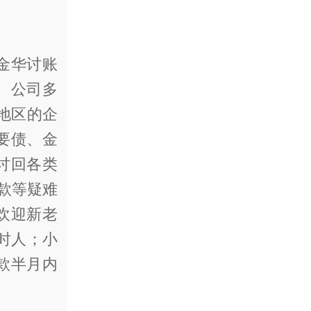
金华讨账
。公司多
地区的企
要债、金
讨回各类
程款等疑难
欢迎新老
时人；小
款半月内