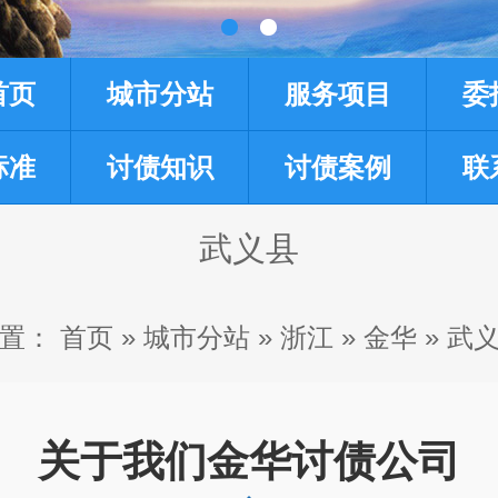
首页
城市分站
服务项目
委
标准
讨债知识
讨债案例
联
武义县
置：
首页
»
城市分站
»
浙江
»
金华
»
武
关于我们金华讨债公司