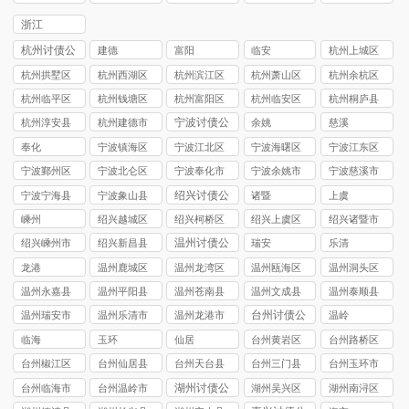
讨债公司
讨债公司
讨债公司
讨债公司
讨债公司
浙江
杭州讨债公
建德
富阳
临安
杭州上城区
司
讨债公司
杭州拱墅区
杭州西湖区
杭州滨江区
杭州萧山区
杭州余杭区
讨债公司
讨债公司
讨债公司
讨债公司
讨债公司
杭州临平区
杭州钱塘区
杭州富阳区
杭州临安区
杭州桐庐县
讨债公司
讨债公司
讨债公司
讨债公司
讨债公司
宁波讨债公
杭州淳安县
杭州建德市
余姚
慈溪
司
讨债公司
讨债公司
奉化
宁波镇海区
宁波江北区
宁波海曙区
宁波江东区
讨债公司
讨债公司
讨债公司
讨债公司
宁波鄞州区
宁波北仑区
宁波奉化市
宁波余姚市
宁波慈溪市
讨债公司
讨债公司
讨债公司
讨债公司
讨债公司
绍兴讨债公
宁波宁海县
宁波象山县
诸暨
上虞
司
讨债公司
讨债公司
嵊州
绍兴越城区
绍兴柯桥区
绍兴上虞区
绍兴诸暨市
讨债公司
讨债公司
讨债公司
讨债公司
温州讨债公
绍兴嵊州市
绍兴新昌县
瑞安
乐清
司
讨债公司
讨债公司
龙港
温州鹿城区
温州龙湾区
温州瓯海区
温州洞头区
讨债公司
讨债公司
讨债公司
讨债公司
温州永嘉县
温州平阳县
温州苍南县
温州文成县
温州泰顺县
讨债公司
讨债公司
讨债公司
讨债公司
讨债公司
台州讨债公
温州瑞安市
温州乐清市
温州龙港市
温岭
司
讨债公司
讨债公司
讨债公司
临海
玉环
仙居
台州黄岩区
台州路桥区
讨债公司
讨债公司
台州椒江区
台州仙居县
台州天台县
台州三门县
台州玉环市
讨债公司
讨债公司
讨债公司
讨债公司
讨债公司
湖州讨债公
台州临海市
台州温岭市
湖州吴兴区
湖州南浔区
司
讨债公司
讨债公司
讨债公司
讨债公司