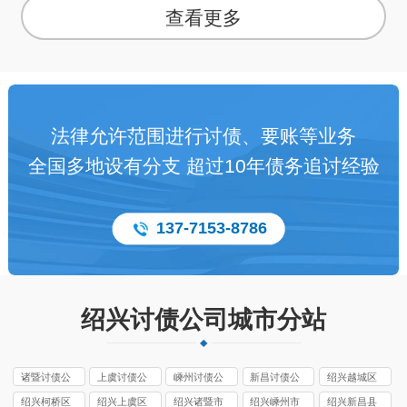
查看更多
法律允许范围进行讨债、要账等业务
全国多地设有分支 超过10年债务追讨经验
137-7153-8786
绍兴讨债公司城市分站
诸暨讨债公
上虞讨债公
嵊州讨债公
新昌讨债公
绍兴越城区
司
司
司
司
讨债公司
绍兴柯桥区
绍兴上虞区
绍兴诸暨市
绍兴嵊州市
绍兴新昌县