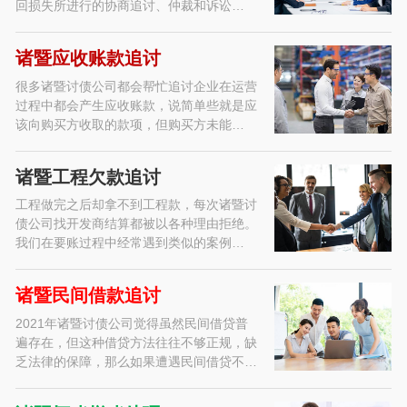
回损失所进行的协商追讨、仲裁和诉讼…
诸暨应收账款追讨
很多诸暨讨债公司都会帮忙追讨企业在运营
过程中都会产生应收账款，说简单些就是应
该向购买方收取的款项，但购买方未能…
诸暨工程欠款追讨
工程做完之后却拿不到工程款，每次诸暨讨
债公司找开发商结算都被以各种理由拒绝。
我们在要账过程中经常遇到类似的案例…
诸暨民间借款追讨
2021年诸暨讨债公司觉得虽然民间借贷普
遍存在，但这种借贷方法往往不够正规，缺
乏法律的保障，那么如果遭遇民间借贷不…