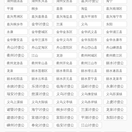
嘉兴讨债公
湖州德清县
湖州长兴县
湖州安吉县
海宁
司
讨债公司
讨债公司
讨债公司
平湖
桐乡
嘉善
海盐
嘉兴南湖区
讨债公司
嘉兴秀洲区
嘉兴嘉善县
嘉兴海盐县
嘉兴平湖市
嘉兴海宁市
讨债公司
讨债公司
讨债公司
讨债公司
讨债公司
金华讨债公
嘉兴桐乡市
兰溪
义乌
东阳
司
讨债公司
永康
金华婺城区
金华金东区
金华武义县
金华浦江县
讨债公司
讨债公司
讨债公司
讨债公司
金华磐安县
金华兰溪市
金华义乌市
金华东阳市
金华永康市
讨债公司
讨债公司
讨债公司
讨债公司
讨债公司
舟山讨债公
舟山定海区
舟山普陀区
舟山岱山县
舟山嵊泗县
司
讨债公司
讨债公司
讨债公司
讨债公司
衢州讨债公
江山
龙游
衢州柯城区
衢州衢江区
司
讨债公司
讨债公司
丽水讨债公
衢州龙游县
衢州常山县
衢州开化县
衢州江山市
司
讨债公司
讨债公司
讨债公司
讨债公司
龙泉
丽水莲都区
丽水青田县
丽水缙云县
丽水遂昌县
讨债公司
讨债公司
讨债公司
讨债公司
丽水松阳县
丽水云和县
丽水庆元县
丽水景宁县
丽水龙泉市
讨债公司
讨债公司
讨债公司
讨债公司
讨债公司
余姚讨债公
乐清讨债公
临海讨债公
温岭讨债公
永康讨债公
司
司
司
司
司
瑞安讨债公
慈溪讨债公
义乌讨债公
义乌佛堂镇
义乌苏溪镇
司
司
司
讨债公司
讨债公司
上虞讨债公
义乌上溪镇
义乌大陈镇
义乌义亭镇
义乌赤岸镇
司
讨债公司
讨债公司
讨债公司
讨债公司
诸暨讨债公
海宁讨债公
桐乡讨债公
兰溪讨债公
龙泉讨债公
司
司
司
司
司
建德讨债公
富德讨债公
富阳讨债公
平湖讨债公
东阳讨债公
司
司
司
司
司
嵊州讨债公
奉化讨债公
临安讨债公
江山讨债公
司
司
司
司