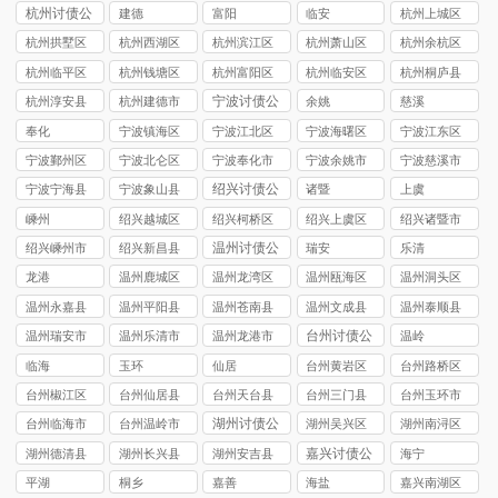
杭州讨债公
建德
富阳
临安
杭州上城区
司
讨债公司
杭州拱墅区
杭州西湖区
杭州滨江区
杭州萧山区
杭州余杭区
讨债公司
讨债公司
讨债公司
讨债公司
讨债公司
杭州临平区
杭州钱塘区
杭州富阳区
杭州临安区
杭州桐庐县
讨债公司
讨债公司
讨债公司
讨债公司
讨债公司
宁波讨债公
杭州淳安县
杭州建德市
余姚
慈溪
司
讨债公司
讨债公司
奉化
宁波镇海区
宁波江北区
宁波海曙区
宁波江东区
讨债公司
讨债公司
讨债公司
讨债公司
宁波鄞州区
宁波北仑区
宁波奉化市
宁波余姚市
宁波慈溪市
讨债公司
讨债公司
讨债公司
讨债公司
讨债公司
绍兴讨债公
宁波宁海县
宁波象山县
诸暨
上虞
司
讨债公司
讨债公司
嵊州
绍兴越城区
绍兴柯桥区
绍兴上虞区
绍兴诸暨市
讨债公司
讨债公司
讨债公司
讨债公司
温州讨债公
绍兴嵊州市
绍兴新昌县
瑞安
乐清
司
讨债公司
讨债公司
龙港
温州鹿城区
温州龙湾区
温州瓯海区
温州洞头区
讨债公司
讨债公司
讨债公司
讨债公司
温州永嘉县
温州平阳县
温州苍南县
温州文成县
温州泰顺县
讨债公司
讨债公司
讨债公司
讨债公司
讨债公司
台州讨债公
温州瑞安市
温州乐清市
温州龙港市
温岭
司
讨债公司
讨债公司
讨债公司
临海
玉环
仙居
台州黄岩区
台州路桥区
讨债公司
讨债公司
台州椒江区
台州仙居县
台州天台县
台州三门县
台州玉环市
讨债公司
讨债公司
讨债公司
讨债公司
讨债公司
湖州讨债公
台州临海市
台州温岭市
湖州吴兴区
湖州南浔区
司
讨债公司
讨债公司
讨债公司
讨债公司
嘉兴讨债公
湖州德清县
湖州长兴县
湖州安吉县
海宁
司
讨债公司
讨债公司
讨债公司
平湖
桐乡
嘉善
海盐
嘉兴南湖区