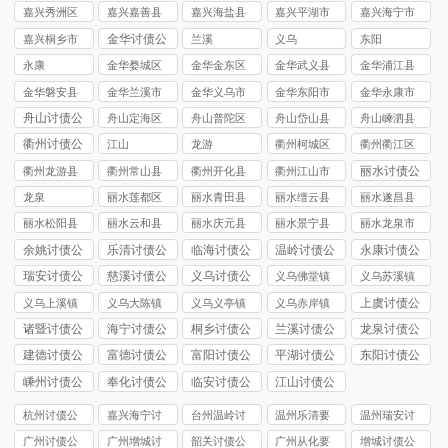
讨债公司
嘉兴秀洲区
嘉兴嘉善县
嘉兴海盐县
嘉兴平湖市
嘉兴海宁市
讨债公司
讨债公司
讨债公司
讨债公司
讨债公司
金华讨债公
嘉兴桐乡市
兰溪
义乌
东阳
司
讨债公司
永康
金华婺城区
金华金东区
金华武义县
金华浦江县
讨债公司
讨债公司
讨债公司
讨债公司
金华磐安县
金华兰溪市
金华义乌市
金华东阳市
金华永康市
讨债公司
讨债公司
讨债公司
讨债公司
讨债公司
舟山讨债公
舟山定海区
舟山普陀区
舟山岱山县
舟山嵊泗县
司
讨债公司
讨债公司
讨债公司
讨债公司
衢州讨债公
江山
龙游
衢州柯城区
衢州衢江区
司
讨债公司
讨债公司
丽水讨债公
衢州龙游县
衢州常山县
衢州开化县
衢州江山市
司
讨债公司
讨债公司
讨债公司
讨债公司
龙泉
丽水莲都区
丽水青田县
丽水缙云县
丽水遂昌县
讨债公司
讨债公司
讨债公司
讨债公司
丽水松阳县
丽水云和县
丽水庆元县
丽水景宁县
丽水龙泉市
讨债公司
讨债公司
讨债公司
讨债公司
讨债公司
余姚讨债公
乐清讨债公
临海讨债公
温岭讨债公
永康讨债公
司
司
司
司
司
瑞安讨债公
慈溪讨债公
义乌讨债公
义乌佛堂镇
义乌苏溪镇
司
司
司
讨债公司
讨债公司
上虞讨债公
义乌上溪镇
义乌大陈镇
义乌义亭镇
义乌赤岸镇
司
讨债公司
讨债公司
讨债公司
讨债公司
诸暨讨债公
海宁讨债公
桐乡讨债公
兰溪讨债公
龙泉讨债公
司
司
司
司
司
建德讨债公
富德讨债公
富阳讨债公
平湖讨债公
东阳讨债公
司
司
司
司
司
嵊州讨债公
奉化讨债公
临安讨债公
江山讨债公
司
司
司
司
杭州讨债公
嘉兴海宁讨
台州温岭讨
温州乐清要
温州瑞安讨
司
债要账
债公司
债公司
债公司
广州讨债公
广州增城讨
韶关讨债公
广州从化要
增城讨债公