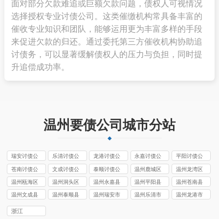
面对部分欠款难追或巨额欠款问题，债权人可视情况
选择授权专业讨债公司。这类催缴机构常具备丰富的
催收专业知识和团队，能够运用更为丰富多样的手段
来促进欠款的归还。通过委托第三方催收机构协助追
讨债务，可以显著缓解债权人的压力与负担，同时提
升追偿成功率。
温州要债公司城市分站
瑞安讨债公
乐清讨债公
龙港讨债公
永嘉讨债公
平阳讨债公
司
司
司
司
司
苍南讨债公
文成讨债公
泰顺讨债公
温州鹿城区
温州龙湾区
司
司
司
讨债公司
讨债公司
温州瓯海区
温州洞头区
温州永嘉县
温州平阳县
温州苍南县
讨债公司
讨债公司
讨债公司
讨债公司
讨债公司
温州文成县
温州泰顺县
温州瑞安市
温州乐清市
温州龙港市
讨债公司
讨债公司
讨债公司
讨债公司
讨债公司
浙江