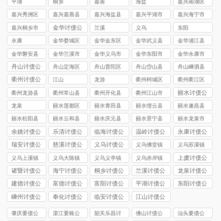
平湖
桐乡
嘉善
海盐
嘉兴南湖区
讨债公司
嘉兴秀洲区
嘉兴嘉善县
嘉兴海盐县
嘉兴平湖市
嘉兴海宁市
讨债公司
讨债公司
讨债公司
讨债公司
讨债公司
金华讨债公
嘉兴桐乡市
兰溪
义乌
东阳
司
讨债公司
永康
金华婺城区
金华金东区
金华武义县
金华浦江县
讨债公司
讨债公司
讨债公司
讨债公司
金华磐安县
金华兰溪市
金华义乌市
金华东阳市
金华永康市
讨债公司
讨债公司
讨债公司
讨债公司
讨债公司
舟山讨债公
舟山定海区
舟山普陀区
舟山岱山县
舟山嵊泗县
司
讨债公司
讨债公司
讨债公司
讨债公司
衢州讨债公
江山
龙游
衢州柯城区
衢州衢江区
司
讨债公司
讨债公司
丽水讨债公
衢州龙游县
衢州常山县
衢州开化县
衢州江山市
司
讨债公司
讨债公司
讨债公司
讨债公司
龙泉
丽水莲都区
丽水青田县
丽水缙云县
丽水遂昌县
讨债公司
讨债公司
讨债公司
讨债公司
丽水松阳县
丽水云和县
丽水庆元县
丽水景宁县
丽水龙泉市
讨债公司
讨债公司
讨债公司
讨债公司
讨债公司
余姚讨债公
乐清讨债公
临海讨债公
温岭讨债公
永康讨债公
司
司
司
司
司
瑞安讨债公
慈溪讨债公
义乌讨债公
义乌佛堂镇
义乌苏溪镇
司
司
司
讨债公司
讨债公司
上虞讨债公
义乌上溪镇
义乌大陈镇
义乌义亭镇
义乌赤岸镇
司
讨债公司
讨债公司
讨债公司
讨债公司
诸暨讨债公
海宁讨债公
桐乡讨债公
兰溪讨债公
龙泉讨债公
司
司
司
司
司
建德讨债公
富德讨债公
富阳讨债公
平湖讨债公
东阳讨债公
司
司
司
司
司
嵊州讨债公
奉化讨债公
临安讨债公
江山讨债公
司
司
司
司
肇庆要债公
湛江要账公
韶关乐昌讨
佛山讨债公
汕头要债公