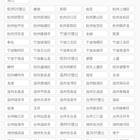
浙江
杭州讨债公
建德
富阳
临安
杭州上城区
司
讨债公司
杭州拱墅区
杭州西湖区
杭州滨江区
杭州萧山区
杭州余杭区
讨债公司
讨债公司
讨债公司
讨债公司
讨债公司
杭州临平区
杭州钱塘区
杭州富阳区
杭州临安区
杭州桐庐县
讨债公司
讨债公司
讨债公司
讨债公司
讨债公司
宁波讨债公
杭州淳安县
杭州建德市
余姚
慈溪
司
讨债公司
讨债公司
奉化
宁波镇海区
宁波江北区
宁波海曙区
宁波江东区
讨债公司
讨债公司
讨债公司
讨债公司
宁波鄞州区
宁波北仑区
宁波奉化市
宁波余姚市
宁波慈溪市
讨债公司
讨债公司
讨债公司
讨债公司
讨债公司
绍兴讨债公
宁波宁海县
宁波象山县
诸暨
上虞
司
讨债公司
讨债公司
嵊州
绍兴越城区
绍兴柯桥区
绍兴上虞区
绍兴诸暨市
讨债公司
讨债公司
讨债公司
讨债公司
温州讨债公
绍兴嵊州市
绍兴新昌县
瑞安
乐清
司
讨债公司
讨债公司
龙港
温州鹿城区
温州龙湾区
温州瓯海区
温州洞头区
讨债公司
讨债公司
讨债公司
讨债公司
温州永嘉县
温州平阳县
温州苍南县
温州文成县
温州泰顺县
讨债公司
讨债公司
讨债公司
讨债公司
讨债公司
台州讨债公
温州瑞安市
温州乐清市
温州龙港市
温岭
司
讨债公司
讨债公司
讨债公司
临海
玉环
仙居
台州黄岩区
台州路桥区
讨债公司
讨债公司
台州椒江区
台州仙居县
台州天台县
台州三门县
台州玉环市
讨债公司
讨债公司
讨债公司
讨债公司
讨债公司
湖州讨债公
台州临海市
台州温岭市
湖州吴兴区
湖州南浔区
司
讨债公司
讨债公司
讨债公司
讨债公司
嘉兴讨债公
湖州德清县
湖州长兴县
湖州安吉县
海宁
司
讨债公司
讨债公司
讨债公司