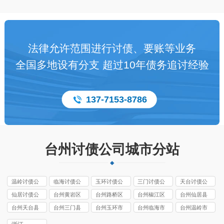
法律允许范围进行讨债、要账等业务
全国多地设有分支 超过10年债务追讨经验
137-7153-8786
台州讨债公司城市分站
温岭讨债公
临海讨债公
玉环讨债公
三门讨债公
天台讨债公
司
司
司
司
司
仙居讨债公
台州黄岩区
台州路桥区
台州椒江区
台州仙居县
司
讨债公司
讨债公司
讨债公司
讨债公司
台州天台县
台州三门县
台州玉环市
台州临海市
台州温岭市
讨债公司
讨债公司
讨债公司
讨债公司
讨债公司